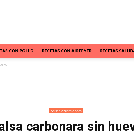
ETAS CON POLLO
RECETAS CON AIRFRYER
RECETAS SALUD
huevo
Salsas y guarniciones
alsa carbonara sin hue