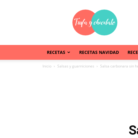
Trufaychocolate
RECETAS
RECETAS NAVIDAD
REC
Inicio
Salsas y guarniciones
Salsa carbonara sin 
S