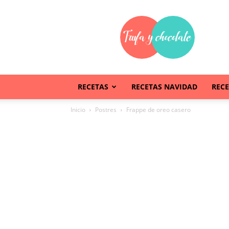
Trufaychocolate
RECETAS
RECETAS NAVIDAD
REC
Inicio
Postres
Frappe de oreo casero