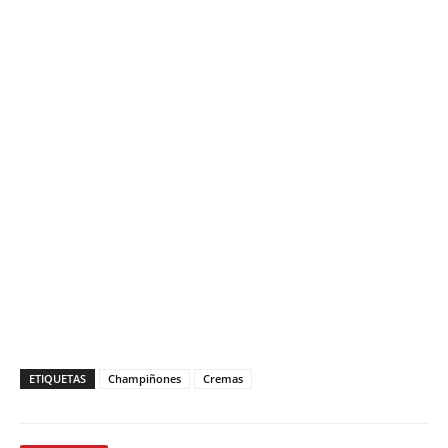
ETIQUETAS
Champiñones
Cremas