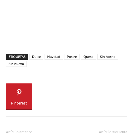
ETIQUETAS
Dulce
Navidad
Postre
Queso
Sin horno
Sin huevo
Pinterest
Artículo anterior
Artículo siguiente