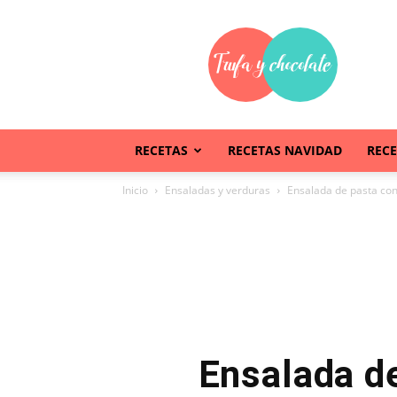
Trufaychocolate
RECETAS
RECETAS NAVIDAD
REC
Inicio
Ensaladas y verduras
Ensalada de pasta con
Ensalada de