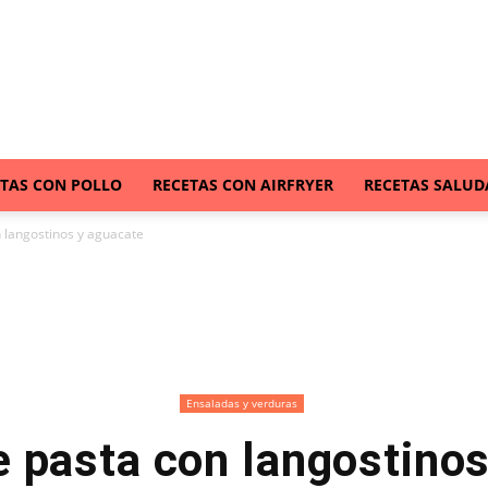
ETAS CON POLLO
RECETAS CON AIRFRYER
RECETAS SALUD
 langostinos y aguacate
Ensaladas y verduras
 pasta con langostino