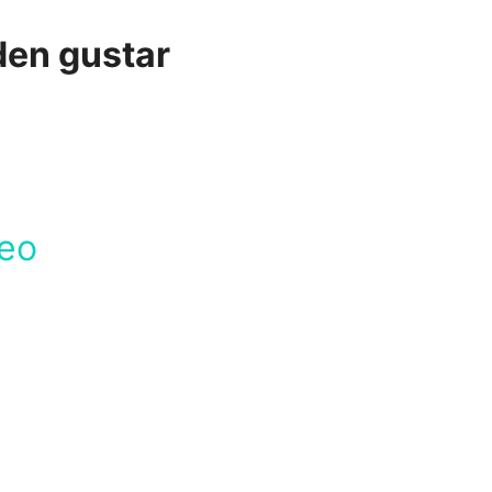
den gustar
reo