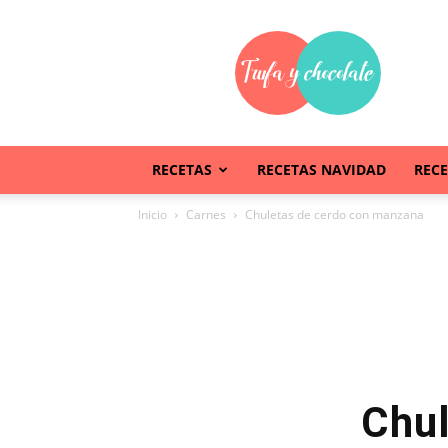
Trufaychocolate
RECETAS
RECETAS NAVIDAD
REC
Inicio
Carnes
Chuletas de cerdo con manzana
Chul