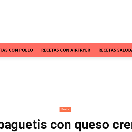
ETAS CON POLLO
RECETAS CON AIRFRYER
RECETAS SALUD
Pasta
paguetis con queso cr