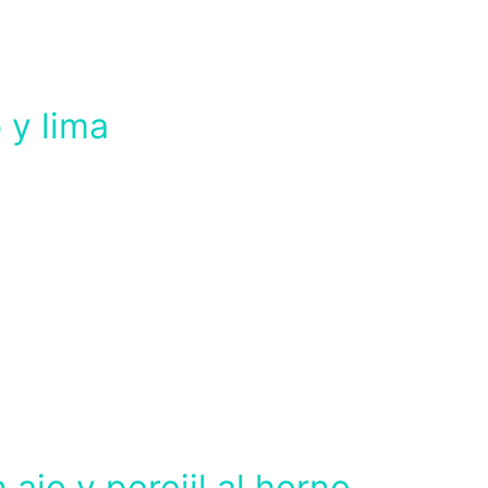
 y lima
ajo y perejil al horno