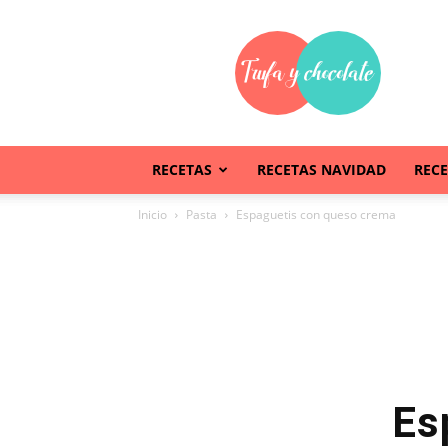
Trufaychocolate
RECETAS
RECETAS NAVIDAD
REC
Inicio
Pasta
Espaguetis con queso crema
Es