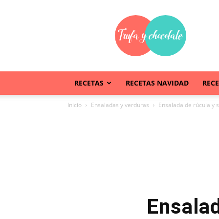
Trufaychocolate
RECETAS
RECETAS NAVIDAD
REC
Inicio
Ensaladas y verduras
Ensalada de rúcula y
Ensala