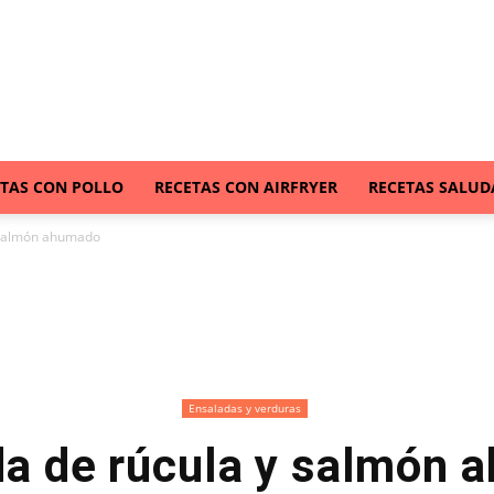
ETAS CON POLLO
RECETAS CON AIRFRYER
RECETAS SALUD
 salmón ahumado
Ensaladas y verduras
da de rúcula y salmón 