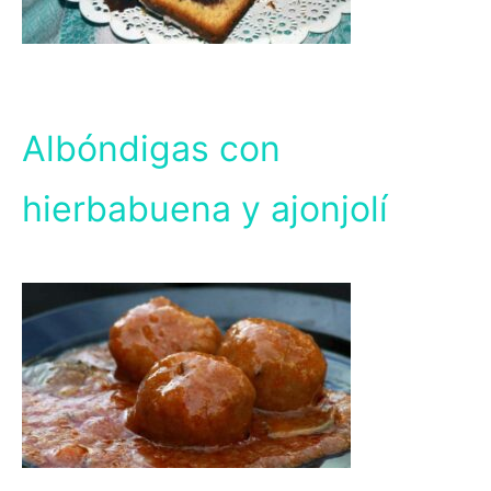
Albóndigas con
hierbabuena y ajonjolí