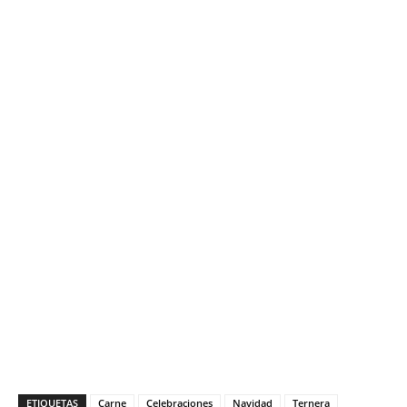
ETIQUETAS
Carne
Celebraciones
Navidad
Ternera