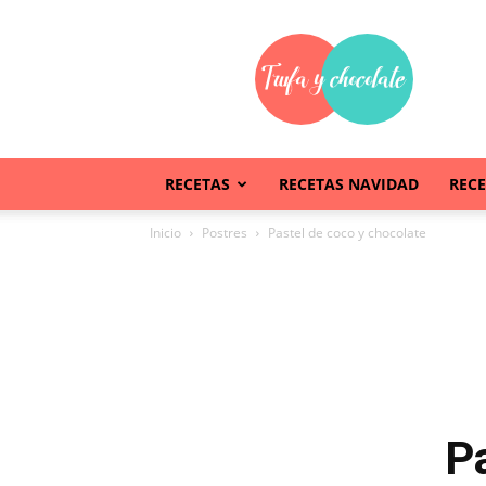
Trufaychocolate
RECETAS
RECETAS NAVIDAD
REC
Inicio
Postres
Pastel de coco y chocolate
P