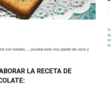
Si
qu
m
bo
e con helado, … prueba este rico pastel de coco y
ABORAR LA RECETA DE
COLATE: