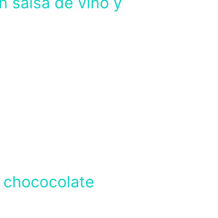
n salsa de vino y
 chococolate