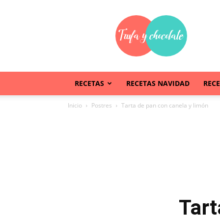
Trufaychocolate
RECETAS
RECETAS NAVIDAD
REC
Inicio
Postres
Tarta de pan con canela y limón
Tart