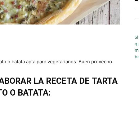
Si
qu
m
bo
iato o batata apta para vegetarianos. Buen provecho.
ABORAR LA RECETA DE TARTA
TO O BATATA: