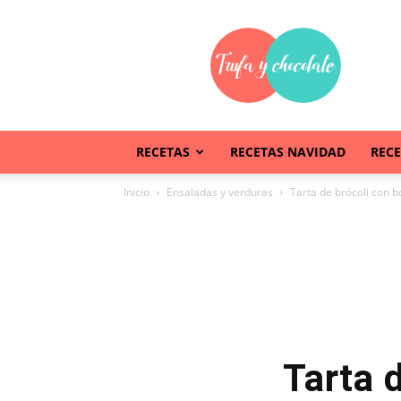
Trufaychocolate
RECETAS
RECETAS NAVIDAD
REC
Inicio
Ensaladas y verduras
Tarta de brócoli con b
Tarta 