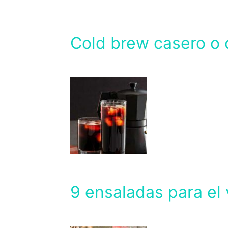
Cold brew casero o c
9 ensaladas para el 