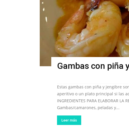
Gambas con piña y
Estas gambas con piña y jengibre so
aperitivo o un plato principal si las
INGREDIENTES PARA ELABORAR LA R
Gambas/camarones, peladas y...
Leer más