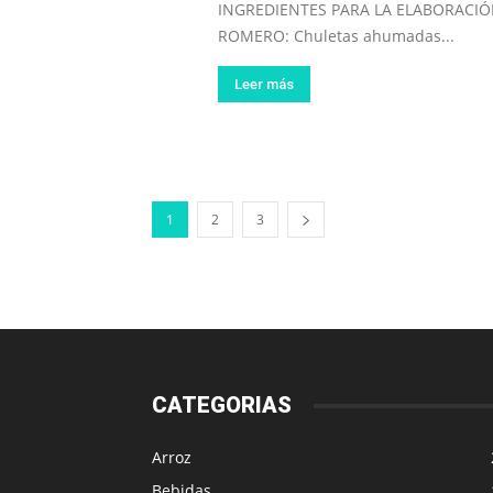
INGREDIENTES PARA LA ELABORACIÓ
ROMERO: Chuletas ahumadas...
Leer más
1
2
3
CATEGORIAS
Arroz
Bebidas