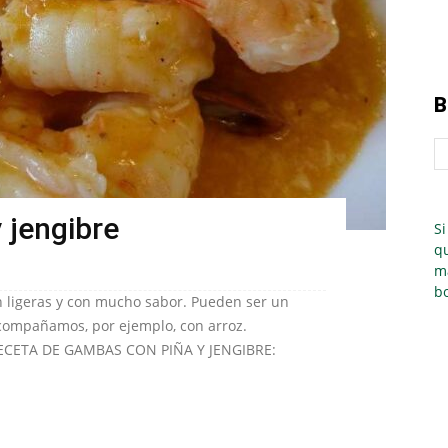
B
 jengibre
Si
qu
m
bo
n ligeras y con mucho sabor. Pueden ser un
 acompañamos, por ejemplo, con arroz.
ECETA DE GAMBAS CON PIÑA Y JENGIBRE: