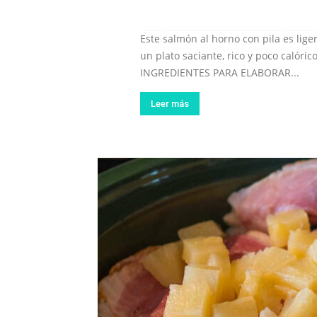
Este salmón al horno con pila es lige
un plato saciante, rico y poco calórico
INGREDIENTES PARA ELABORAR...
Leer más