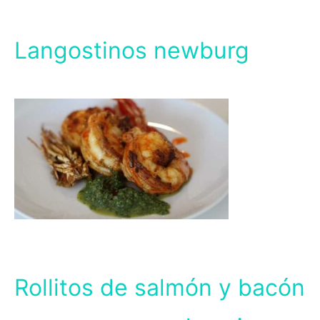
Langostinos newburg
Rollitos de salmón y bacón