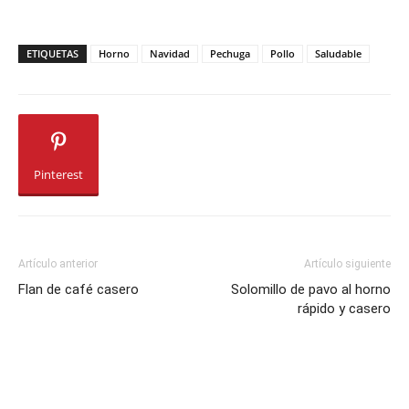
ETIQUETAS
Horno
Navidad
Pechuga
Pollo
Saludable
Pinterest
Artículo anterior
Artículo siguiente
Flan de café casero
Solomillo de pavo al horno
rápido y casero