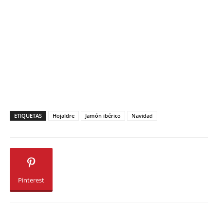
ETIQUETAS
Hojaldre
Jamón ibérico
Navidad
Pinterest