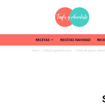
Trufaychocolate
RECETAS
RECETAS NAVIDAD
REC
Inicio
Salsas y guarniciones
Salsa de queso cabra