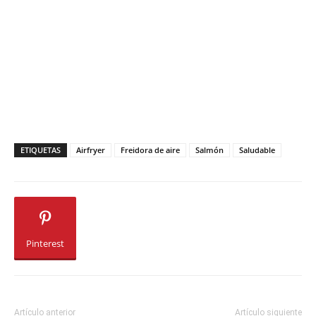
ETIQUETAS
Airfryer
Freidora de aire
Salmón
Saludable
Pinterest
Artículo anterior
Artículo siguiente